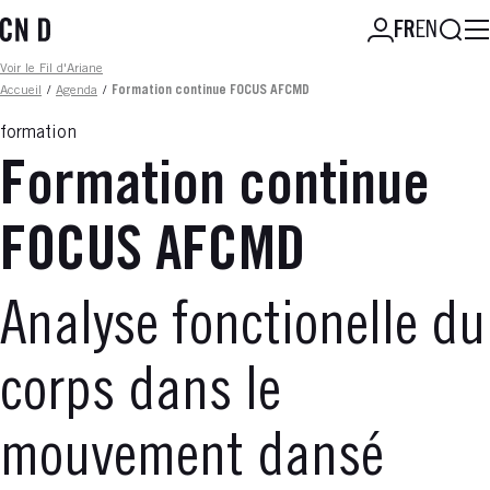
Aller
Reche
FR
EN
au
contenu
Fil d'ariane
Voir le Fil d'Ariane
principal
Accueil
/
Agenda
/
Formation continue FOCUS AFCMD
formation
Formation continue
FOCUS AFCMD
Analyse fonctionelle du
corps dans le
mouvement dansé