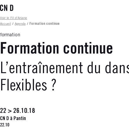
Aller
au
contenu
Fil d'ariane
Voir le Fil d'Ariane
principal
Accueil
/
Agenda
/
Formation continue
formation
Formation continue
L’entraînement du dans
Flexibles ?
22 > 26.10.18
CN D à Pantin
22.10