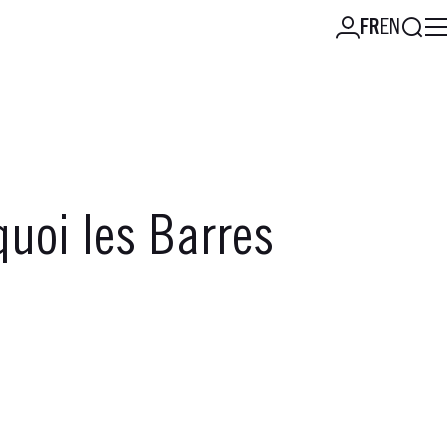
Reche
FR
EN
uoi les Barres