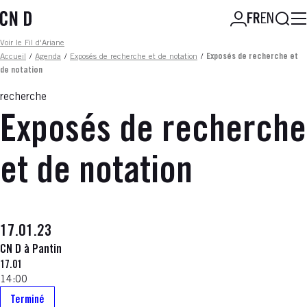
Aller
Reche
FR
EN
au
contenu
Fil d'ariane
Voir le Fil d'Ariane
principal
Accueil
/
Agenda
/
Exposés de recherche et de notation
/
Exposés de recherche et
de notation
recherche
Exposés de recherche
et de notation
17.01.23
CN D à Pantin
17.01
14:00
Terminé