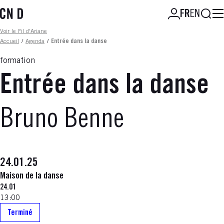
Aller
Reche
FR
EN
au
contenu
Fil d'ariane
Voir le Fil d'Ariane
principal
Accueil
/
Agenda
/
Entrée dans la danse
formation
Entrée dans la danse
Bruno Benne
24.01.25
Maison de la danse
24.01
13:00
Terminé