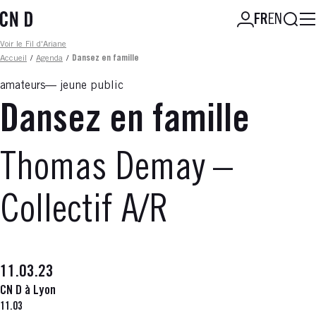
Aller
Reche
FR
EN
au
contenu
Fil d'ariane
Voir le Fil d'Ariane
principal
Accueil
/
Agenda
/
Dansez en famille
amateurs
jeune public
Dansez en famille
Thomas Demay –
Collectif A/R
11.03.23
CN D à Lyon
11.03