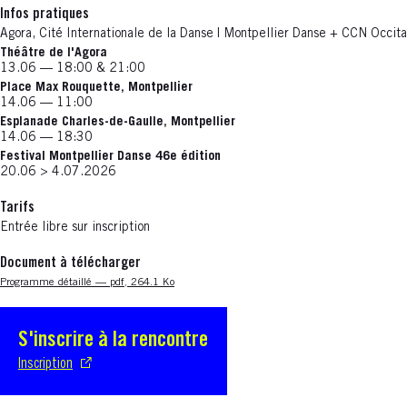
Infos pratiques
Agora, Cité Internationale de la Danse | Montpellier Danse + CCN Occit
Théâtre de l'Agora
13.06 — 18:00 & 21:00
Place Max Rouquette, Montpellier
14.06 — 11:00
Esplanade Charles-de-Gaulle, Montpellier
14.06 — 18:30
Festival Montpellier Danse 46e édition
20.06 > 4.07.2026
Tarifs
Entrée libre sur inscription
Document à télécharger
Nouvelle fenêtre
Programme détaillé — pdf, 264.1 Ko
S'inscrire à la rencontre
S'ouvre dans une nouvelle fenêtre
Inscription