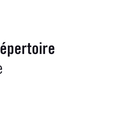
épertoire
e