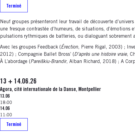
Terminé
Neuf groupes présenteront leur travail de découverte d’univers
une fresque contrastée d’humeurs, de situations, d’émotions 
pulsations rythmiques de batteries, ou dialoguant sobrement a
Avec les groupes Feedback (
Érection
, Pierre Rigal, 2003) ; Inv
2012) ; Compagnie Ballet Bross’ (
D’après une histoire vraie
, C
À L’abordage (
Pareiškiu-Brandir
, Alban Richard, 2018) ; A Cor
13 + 14.06.26
Agora, cité internationale de la Danse, Montpellier
13.06
18:00
14.06
11:00
Terminé