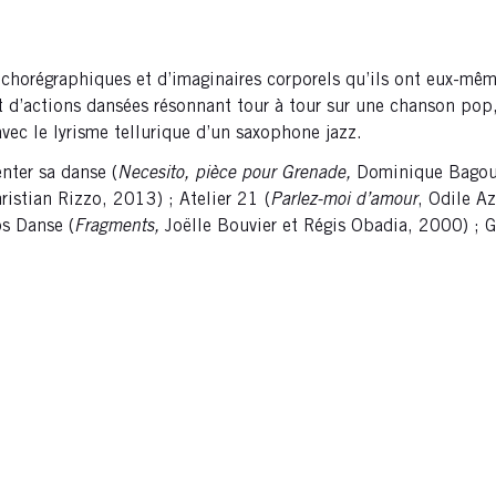
 chorégraphiques et d’imaginaires corporels qu’ils ont eux-même
et d’actions dansées résonnant tour à tour sur une chanson po
vec le lyrisme tellurique d’un saxophone jazz.
enter sa danse (
Necesito, pièce pour Grenade,
Dominique Bagoue
hristian Rizzo, 2013) ; Atelier 21 (
Parlez-moi d’amour
, Odile Az
ps Danse (
Fragments,
Joëlle Bouvier et Régis Obadia, 2000) ; G