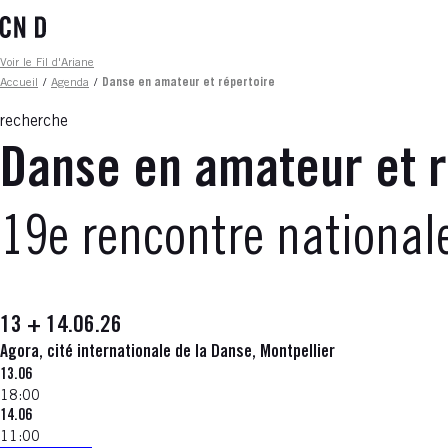
Aller
au
contenu
Fil d'ariane
Voir le Fil d'Ariane
principal
Accueil
/
Agenda
/
Danse en amateur et répertoire
recherche
Danse en amateur et r
19e rencontre national
13 + 14.06.26
Agora, cité internationale de la Danse, Montpellier
13.06
18:00
14.06
11:00