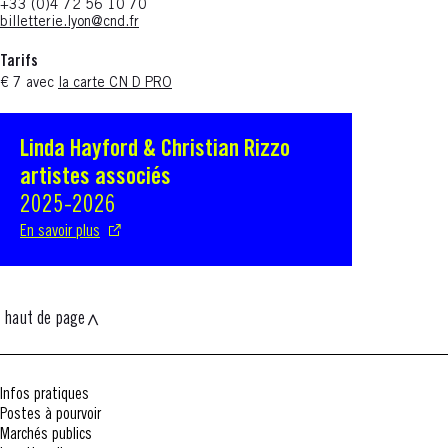
+33 (0)4 72 56 10 70
billetterie.lyon@cnd.fr
Tarifs
€ 7 avec
la carte CN D PRO
Linda Hayford & Christian Rizzo
S'ouvre dans une nouvelle fenêtre
artistes associés
2025-2026
En savoir plus
haut de page
Infos pratiques
Postes à pourvoir
Marchés publics