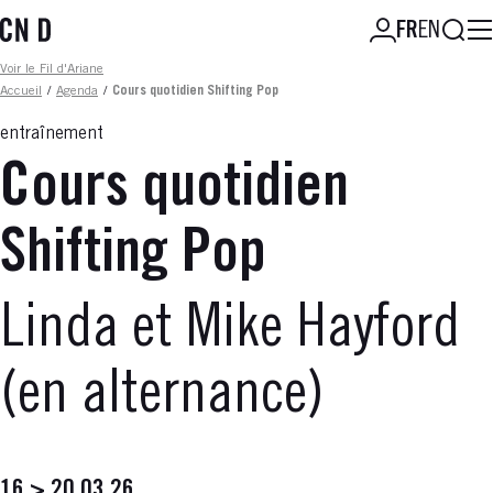
Aller
Reche
FR
EN
au
contenu
Fil d'ariane
Voir le Fil d'Ariane
principal
Accueil
/
Agenda
/
Cours quotidien Shifting Pop
entraînement
Cours quotidien
Shifting Pop
Linda et Mike Hayford
(en alternance)
16 > 20.03.26