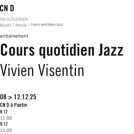
Aller
au
contenu
Fil d'ariane
Voir le Fil d'Ariane
principal
Accueil
/
Agenda
/
Cours quotidien Jazz
entraînement
Cours quotidien Jazz
Vivien Visentin
08 > 12.12.25
CN D à Pantin
8.12
11:00
9.12
11:00