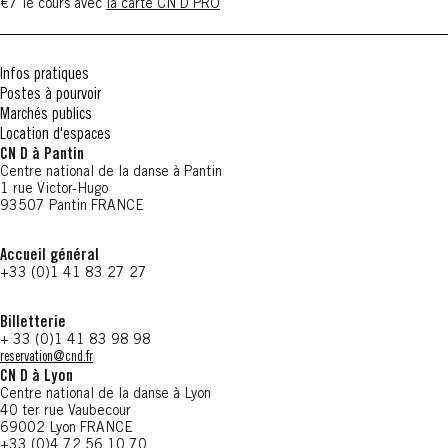
€7 le cours avec
la carte CN D PRO
Infos pratiques
Postes à pourvoir
Marchés publics
Location d'espaces
CN D à Pantin
Centre national de la danse à Pantin
1 rue Victor-Hugo
93507 Pantin FRANCE
Accueil général
+33 (0)1 41 83 27 27
Billetterie
+ 33 (0)1 41 83 98 98
reservation@cnd.fr
CN D à Lyon
Centre national de la danse à Lyon
40 ter rue Vaubecour
69002 Lyon FRANCE
+33 (0)4 72 56 10 70