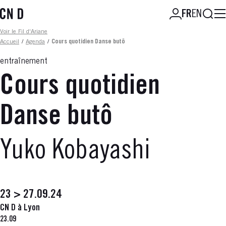
Aller
Reche
FR
EN
au
contenu
Fil d'ariane
Voir le Fil d'Ariane
principal
Accueil
/
Agenda
/
Cours quotidien Danse butô
entraînement
Cours quotidien
Danse butô
Yuko Kobayashi
23 > 27.09.24
CN D à Lyon
23.09