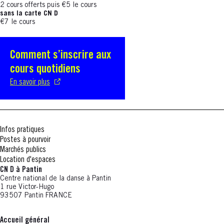
2 cours offerts puis €5 le cours
sans la carte CN D
€7 le cours
Comment s’inscrire aux
S'ouvre dans une nouvelle fenêtre
cours quotidiens
En savoir plus
Infos pratiques
Postes à pourvoir
Marchés publics
Location d'espaces
CN D à Pantin
Centre national de la danse à Pantin
1 rue Victor-Hugo
93507 Pantin FRANCE
Accueil général