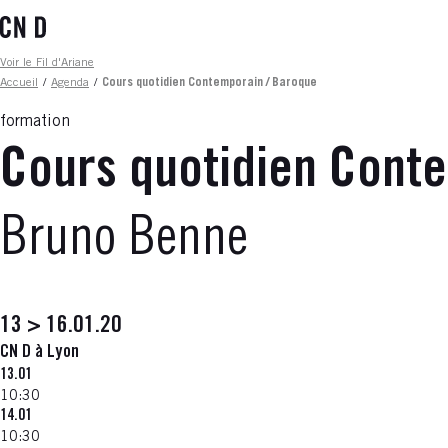
Aller
au
contenu
Fil d'ariane
Voir le Fil d'Ariane
principal
Accueil
/
Agenda
/
Cours quotidien Contemporain / Baroque
formation
Cours quotidien Cont
Bruno Benne
13 > 16.01.20
CN D à Lyon
13.01
10:30
14.01
10:30