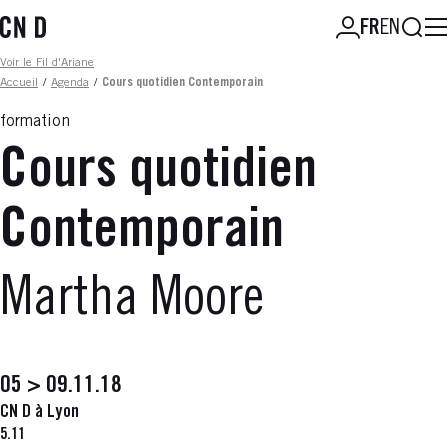
Aller
Reche
FR
EN
au
contenu
Fil d'ariane
Voir le Fil d'Ariane
principal
Accueil
/
Agenda
/
Cours quotidien Contemporain
formation
Cours quotidien
Contemporain
Martha Moore
05 > 09.11.18
CN D à Lyon
5.11