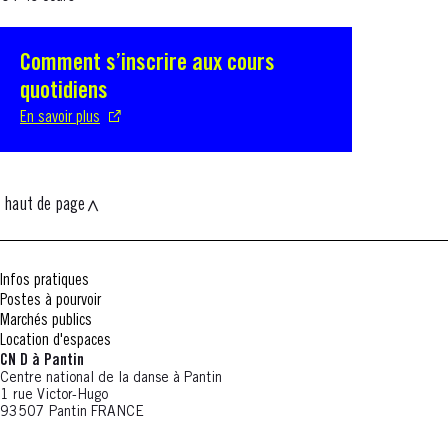
Comment s’inscrire aux cours
S'ouvre dans une nouvelle fenêtre
quotidiens
En savoir plus
haut de page
Infos pratiques
Postes à pourvoir
Marchés publics
Location d'espaces
CN D à Pantin
Centre national de la danse à Pantin
1 rue Victor-Hugo
93507 Pantin FRANCE