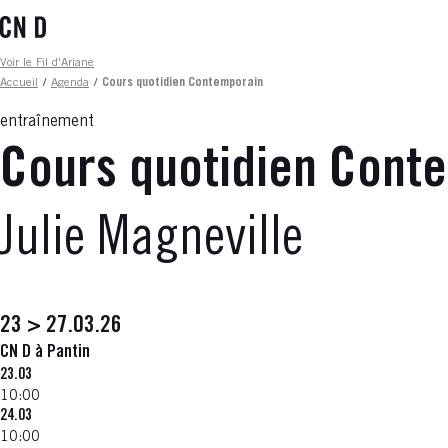
Aller
au
contenu
Fil d'ariane
Voir le Fil d'Ariane
principal
Accueil
/
Agenda
/
Cours quotidien Contemporain
entraînement
Cours quotidien Cont
Julie Magneville
23 > 27.03.26
CN D à Pantin
23.03
10:00
24.03
10:00