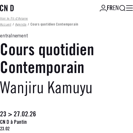
Aller
Reche
FR
EN
au
contenu
Fil d'ariane
Voir le Fil d'Ariane
principal
Accueil
/
Agenda
/
Cours quotidien Contemporain
entraînement
Cours quotidien
Contemporain
Wanjiru Kamuyu
23 > 27.02.26
CN D à Pantin
23.02