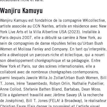
vocabulaire riche et varié.
Wanjiru Kamuyu
Wanjiru Kamuyu est fondatrice de la compagnie WKcollective,
artiste associée au CCN Nantes, artiste en résidence avec New
York Live Arts et la Villa Albertine USA (2023). Installée à
Paris depuis 2007, elle a débuté sa carrière à New York, au
sein de compagnies de danse réputées telles qu’Urban Bush
Women et Molissa Fenley and Company. En tant qu’interprète,
elle a développé un parcours riche et éclectique, qui a nourri
son développement chorégraphique et sa pédagogie. Entre
New York et Paris, sur des scènes internationales, elle a
collaboré avec de nombreux chorégraphes contemporains,
parmi lesquels Jawole Willa Jo Zollar/Urban Bush Women, Bill
T. Jones, Irène Tassembedo, Robyn Orlin, Nathalie Pubellier,
Anne Collod, Stefanie Batten Bland, Bartabas, Dean Moss.
Elle a également travaillé avec Jérôme Savary (À la recherche
de Joséphine), Bill T. Jones (FELA! à Broadway), le réalisateur
Christian Faure (Fais danser la poussière) et l’artiste visuel