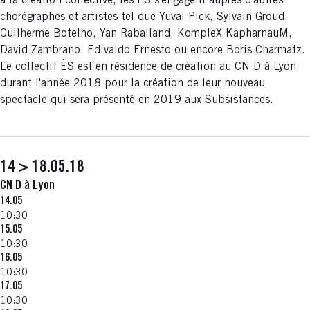
à la création collective, les ÈS s'engagent auprès d'autres
chorégraphes et artistes tel que Yuval Pick, Sylvain Groud,
Guilherme Botelho, Yan Raballand, KompleX KapharnaüM,
David Zambrano, Edivaldo Ernesto ou encore Boris Charmatz.
Le collectif ÈS est en résidence de création au CN D à Lyon
durant l'année 2018 pour la création de leur nouveau
spectacle qui sera présenté en 2019 aux Subsistances.
14 > 18.05.18
CN D à Lyon
14.05
10:30
15.05
10:30
16.05
10:30
17.05
10:30