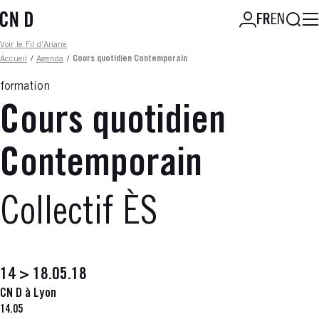
Aller
Reche
FR
EN
au
contenu
Fil d'ariane
Voir le Fil d'Ariane
principal
Accueil
/
Agenda
/
Cours quotidien Contemporain
formation
Cours quotidien
Contemporain
Collectif ÈS
14 > 18.05.18
CN D à Lyon
14.05