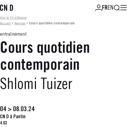
Aller
Reche
FR
EN
au
contenu
Fil d'ariane
Voir le Fil d'Ariane
principal
Accueil
/
Agenda
/
Cours quotidien contemporain
entraînement
Cours quotidien
contemporain
Shlomi Tuizer
04 > 08.03.24
CN D à Pantin
4.03