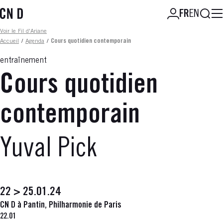
Aller
Reche
FR
EN
au
contenu
Fil d'ariane
Voir le Fil d'Ariane
principal
Accueil
/
Agenda
/
Cours quotidien contemporain
entraînement
Cours quotidien
contemporain
Yuval Pick
22 > 25.01.24
CN D à Pantin, Philharmonie de Paris
22.01