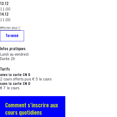
13.12
11:00
14.12
11:00
Afficher plus
Terminé
Infos pratiques
Lundi au vendredi
Durée 2h
Tarifs
avec la carte CN D
2 cours offerts puis € 5 le cours
sans la carte CN D
€ 7 le cours
Comment s’inscrire aux
S'ouvre dans une nouvelle fenêtre
cours quotidiens