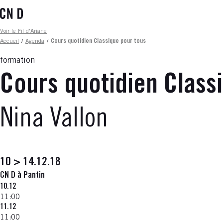
Aller
au
contenu
Fil d'ariane
Voir le Fil d'Ariane
principal
Accueil
/
Agenda
/
Cours quotidien Classique pour tous
formation
Cours quotidien Class
Nina Vallon
10 > 14.12.18
CN D à Pantin
10.12
11:00
11.12
11:00