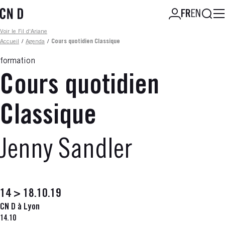
Aller
Reche
FR
EN
au
contenu
Fil d'ariane
Voir le Fil d'Ariane
principal
Accueil
/
Agenda
/
Cours quotidien Classique
formation
Cours quotidien
Classique
Jenny Sandler
14 > 18.10.19
CN D à Lyon
14.10