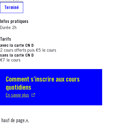
Terminé
Infos pratiques
Durée 2h
Tarifs
avec la carte CN D
2 cours offerts puis €5 le cours
sans la carte CN D
€7 le cours
Comment s’inscrire aux cours
S'ouvre dans une nouvelle fenêtre
quotidiens
En savoir plus
haut de page