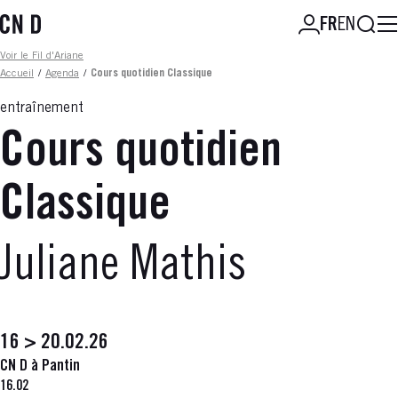
Aller
Reche
FR
EN
au
contenu
Fil d'ariane
Voir le Fil d'Ariane
principal
Accueil
/
Agenda
/
Cours quotidien Classique
entraînement
Cours quotidien
Classique
Juliane Mathis
16 > 20.02.26
CN D à Pantin
16.02