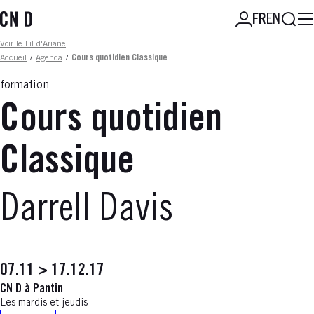
Aller
Reche
FR
EN
au
contenu
Fil d'ariane
Voir le Fil d'Ariane
principal
Accueil
/
Agenda
/
Cours quotidien Classique
formation
Cours quotidien
Classique
Darrell Davis
07.11 > 17.12.17
CN D à Pantin
Les mardis et jeudis