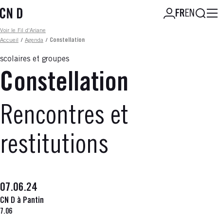
Aller
Reche
FR
EN
au
contenu
Fil d'ariane
Voir le Fil d'Ariane
principal
Accueil
/
Agenda
/
Constellation
scolaires et groupes
Constellation
Rencontres et
restitutions
07.06.24
CN D à Pantin
7.06