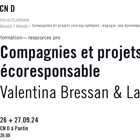
Aller
au
contenu
Fil d'ariane
Voir le Fil d'Ariane
principal
Accueil
/
Agenda
/
Compagnies et projets chorégraphiques : engager une dynamiq
formation
ressources pro
Compagnies et projet
écoresponsable
Valentina Bressan & L
26 + 27.09.24
CN D à Pantin
26.09