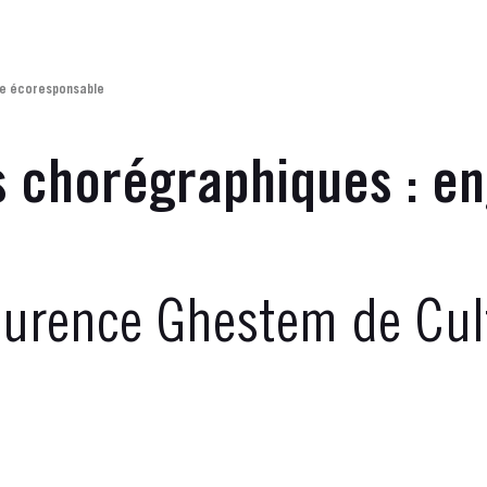
ue écoresponsable
s chorégraphiques : e
aurence Ghestem de Cu