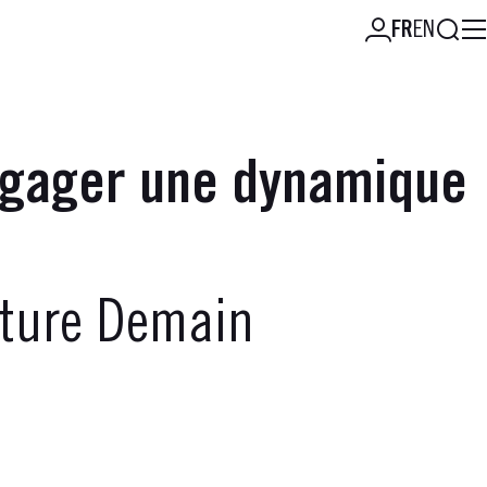
Reche
FR
EN
ngager une dynamique
lture Demain