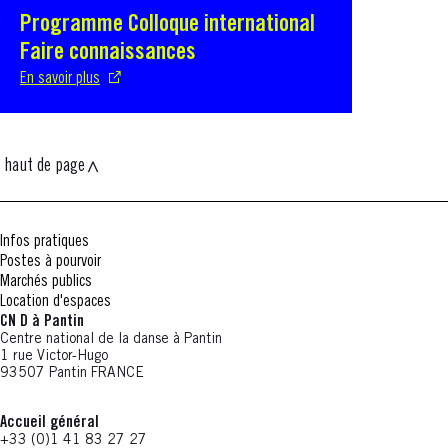
Programme Colloque international
S'ouvre dans une nouvelle fenêtre
Faire connaissances
En savoir plus
haut de page
Infos pratiques
Postes à pourvoir
Marchés publics
Location d'espaces
CN D à Pantin
Centre national de la danse à Pantin
1 rue Victor-Hugo
93507 Pantin FRANCE
Accueil général
+33 (0)1 41 83 27 27