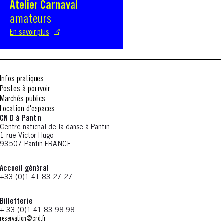
Atelier Carnaval
S'ouvre dans une nouvelle fenêtre
amateurs
En savoir plus
Infos pratiques
Postes à pourvoir
Marchés publics
Location d'espaces
CN D à Pantin
Centre national de la danse à Pantin
1 rue Victor-Hugo
93507 Pantin FRANCE
Accueil général
+33 (0)1 41 83 27 27
Billetterie
+ 33 (0)1 41 83 98 98
reservation@cnd.fr