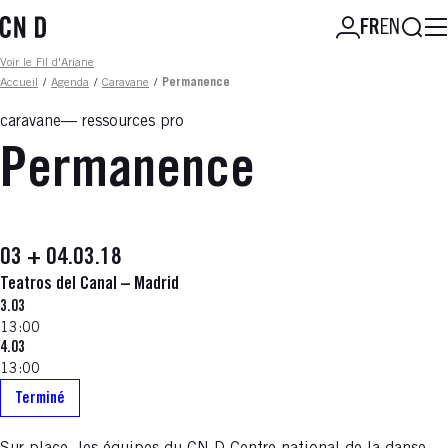
Aller
Reche
FR
EN
au
contenu
Fil d'ariane
Voir le Fil d'Ariane
principal
Accueil
/
Agenda
/
Caravane
/
Permanence
caravane
ressources pro
Permanence
03 + 04.03.18
Teatros del Canal – Madrid
3.03
13:00
4.03
13:00
Terminé