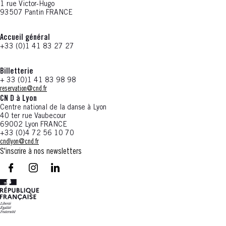
1 rue Victor-Hugo
93507 Pantin FRANCE
Accueil général
+33 (0)1 41 83 27 27
Billetterie
+ 33 (0)1 41 83 98 98
reservation@cnd.fr
CN D à Lyon
Centre national de la danse à Lyon
40 ter rue Vaubecour
69002 Lyon FRANCE
+33 (0)4 72 56 10 70
cndlyon@cnd.fr
S'inscrire à nos newsletters
facebook - CN D - Nouvelle fenêtre
instagram - CN D - Nouvelle fenêtre
LinkedIn - CN D - Nouvelle fenêtre