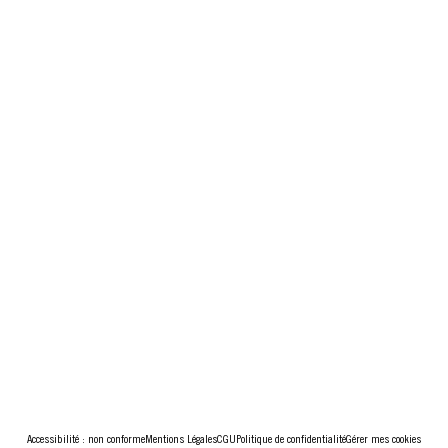
Accessibilité : non conforme
Mentions Légales
CGU
Politique de confidentialité
Gérer mes cookies