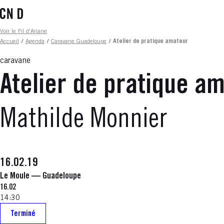
Aller
au
contenu
Fil d'ariane
Voir le Fil d'Ariane
principal
Accueil
/
Agenda
/
Caravane Guadeloupe
/
Atelier de pratique amateur
caravane
Atelier de pratique a
Mathilde Monnier
16.02.19
Le Moule — Guadeloupe
16.02
14:30
Terminé