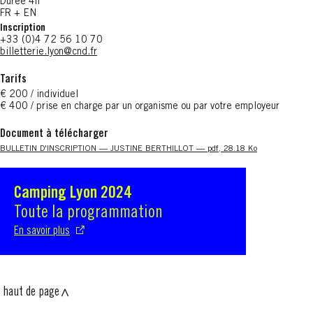
Durée 4h
FR + EN
Inscription
+33 (0)4 72 56 10 70
billetterie.lyon@cnd.fr
Tarifs
€ 200 / individuel
€ 400 / prise en charge par un organisme ou par votre employeur
Document à télécharger
Nouvelle fenêtre
BULLETIN D'INSCRIPTION — JUSTINE BERTHILLOT — pdf, 28.18 Ko
Camping Lyon 2024
S'ouvre dans une nouvelle fenêtre
Toute la programmation
En savoir plus
haut de page