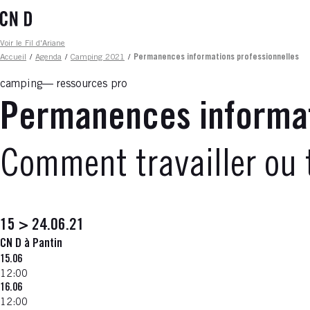
Aller
au
contenu
Fil d'ariane
Voir le Fil d'Ariane
principal
Accueil
/
Agenda
/
Camping 2021
/
Permanences informations professionnelles
camping
ressources pro
Permanences informat
Comment travailler ou 
15 > 24.06.21
CN D à Pantin
15.06
12:00
16.06
12:00