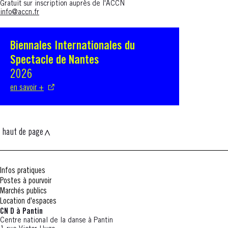
Gratuit sur inscription auprès de l'ACCN
info@accn.fr
Biennales Internationales du
S'ouvre dans une nouvelle fenêtre
Spectacle de Nantes
2026
en savoir +
haut de page
Infos pratiques
Postes à pourvoir
Marchés publics
Location d'espaces
CN D à Pantin
Centre national de la danse à Pantin