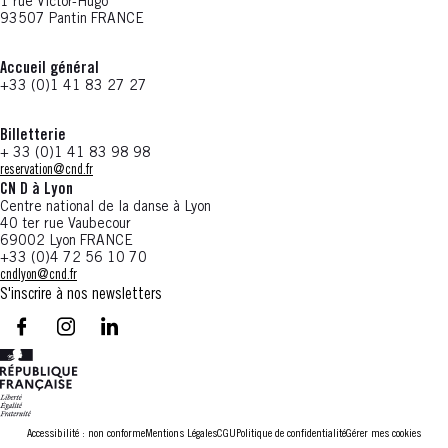
1 rue Victor-Hugo
93507 Pantin FRANCE
Accueil général
+33 (0)1 41 83 27 27
Billetterie
+ 33 (0)1 41 83 98 98
reservation@cnd.fr
CN D à Lyon
Centre national de la danse à Lyon
40 ter rue Vaubecour
69002 Lyon FRANCE
+33 (0)4 72 56 10 70
cndlyon@cnd.fr
S'inscrire à nos newsletters
facebook - CN D - Nouvelle fenêtre
instagram - CN D - Nouvelle fenêtre
LinkedIn - CN D - Nouvelle fenêtre
Accessibilité : non conforme
Mentions Légales
CGU
Politique de confidentialité
Gérer mes cookies