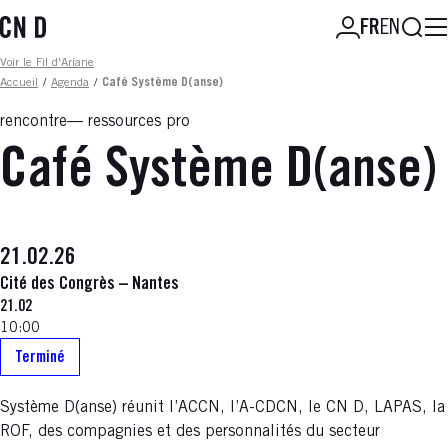
Aller
Reche
FR
EN
au
contenu
Fil d'ariane
Voir le Fil d'Ariane
principal
Accueil
/
Agenda
/
Café Système D(anse)
rencontre
ressources pro
Café Système D(anse)
21.02.26
Cité des Congrès – Nantes
21.02
10:00
Terminé
Système D(anse) réunit l’ACCN, l’A-CDCN, le CN D, LAPAS, la
ROF, des compagnies et des personnalités du secteur