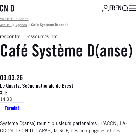
Aller
Reche
FR
EN
au
contenu
Fil d'ariane
Voir le Fil d'Ariane
principal
Accueil
/
Agenda
/
Café Système D(anse)
rencontre
ressources pro
Café Système D(anse)
03.03.26
Le Quartz, Scène nationale de Brest
3.03
14:30
Terminé
Système D(anse) réunit plusieurs partenaires : l’ACCN, l’A-
CDCN, le CN D, LAPAS, la ROF, des compagnies et des