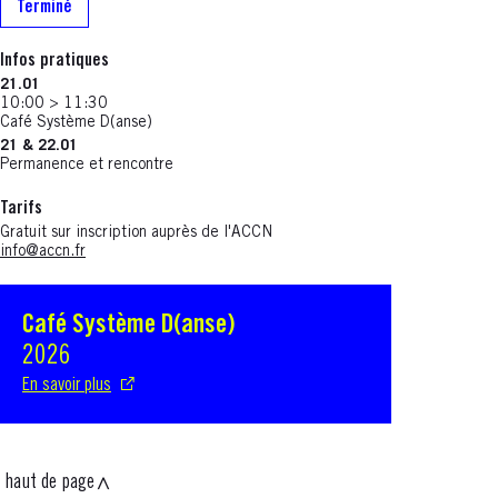
Terminé
Infos pratiques
21.01
10:00 > 11:30
Café Système D(anse)
21 & 22.01
Permanence et rencontre
Tarifs
Gratuit sur inscription auprès de l'ACCN
info@accn.fr
Café Système D(anse)
S'ouvre dans une nouvelle fenêtre
2026
En savoir plus
haut de page