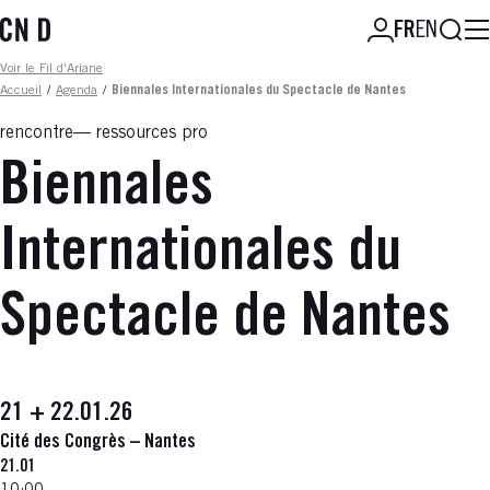
Aller
Reche
FR
EN
au
contenu
Fil d'ariane
Voir le Fil d'Ariane
principal
Accueil
/
Agenda
/
Biennales Internationales du Spectacle de Nantes
rencontre
ressources pro
Biennales
Internationales du
Spectacle de Nantes
21 + 22.01.26
Cité des Congrès – Nantes
21.01