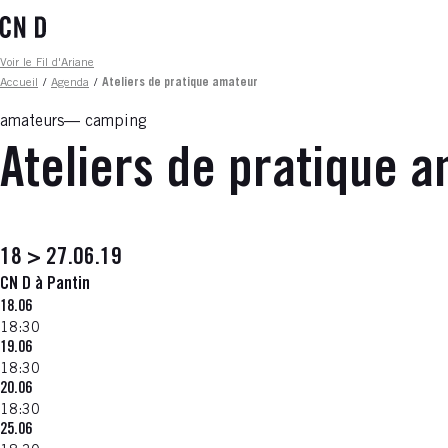
Aller
au
contenu
Fil d'ariane
Voir le Fil d'Ariane
principal
Accueil
/
Agenda
/
Ateliers de pratique amateur
amateurs
camping
Ateliers de pratique 
18 > 27.06.19
CN D à Pantin
18.06
18:30
19.06
18:30
20.06
18:30
25.06