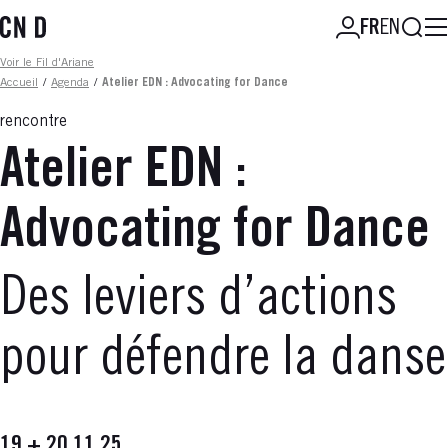
Aller
Reche
FR
EN
au
contenu
Fil d'ariane
Voir le Fil d'Ariane
principal
Accueil
/
Agenda
/
Atelier EDN : Advocating for Dance
rencontre
Atelier EDN :
Advocating for Dance
Des leviers d’actions
pour défendre la danse
19 + 20.11.25