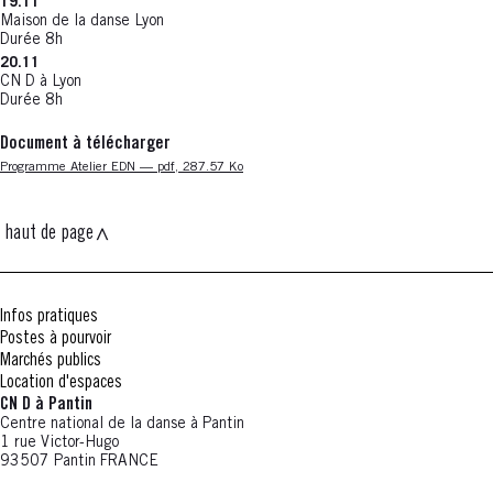
19.11
Maison de la danse Lyon
Durée 8h
20.11
CN D à Lyon
Durée 8h
Document à télécharger
Nouvelle fenêtre
Programme Atelier EDN — pdf, 287.57 Ko
haut de page
Infos pratiques
Postes à pourvoir
Marchés publics
Location d'espaces
CN D à Pantin
Centre national de la danse à Pantin
1 rue Victor-Hugo
93507 Pantin FRANCE