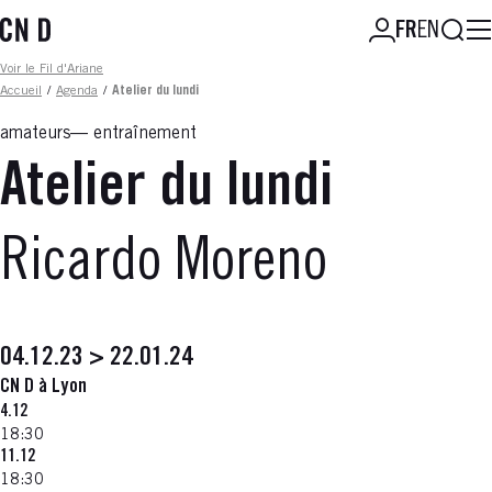
Aller
Reche
FR
EN
au
contenu
Fil d'ariane
Voir le Fil d'Ariane
principal
Accueil
/
Agenda
/
Atelier du lundi
amateurs
entraînement
Atelier du lundi
Ricardo Moreno
04.12.23 > 22.01.24
CN D à Lyon
4.12
18:30
11.12
18:30