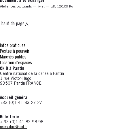
Document à télécharger
Nouvelle fenêtre
Atelier des doctorants — livret — pdf, 120.09 Ko
haut de page
Infos pratiques
Postes à pourvoir
Marchés publics
Location d'espaces
CN D à Pantin
Centre national de la danse à Pantin
1 rue Victor-Hugo
93507 Pantin FRANCE
Accueil général
+33 (0)1 41 83 27 27
Billetterie
+ 33 (0)1 41 83 98 98
reservation@cnd.fr