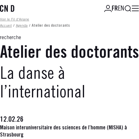
Aller
Reche
FR
EN
au
contenu
Fil d'ariane
Voir le Fil d'Ariane
principal
Accueil
/
Agenda
/
Atelier des doctorants
recherche
Atelier des doctorants
La danse à
l’international
12.02.26
Maison interuniversitaire des sciences de l’homme (MISHA) à
Strasbourg