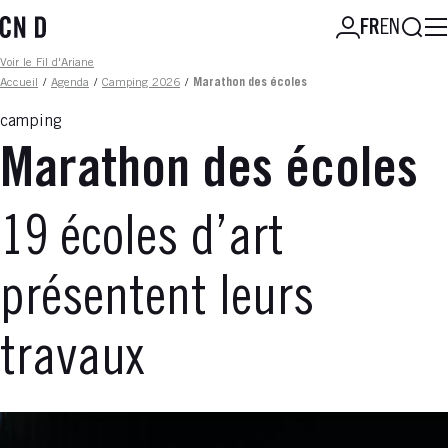
Aller
Reche
FR
EN
au
contenu
Fil d'ariane
Voir le Fil d'Ariane
principal
Accueil
/
Agenda
/
Camping 2026
/
Marathon des écoles
camping
Marathon des écoles
19 écoles d’art
présentent leurs
travaux