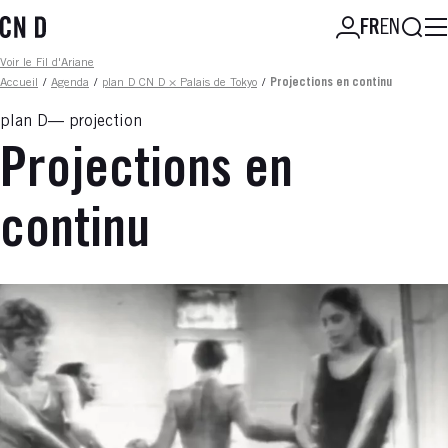
Aller
Reche
FR
EN
au
contenu
Fil d'ariane
Voir le Fil d'Ariane
principal
Accueil
/
Agenda
/
plan D CN D × Palais de Tokyo
/
Projections en continu
plan D
projection
Projections en
continu