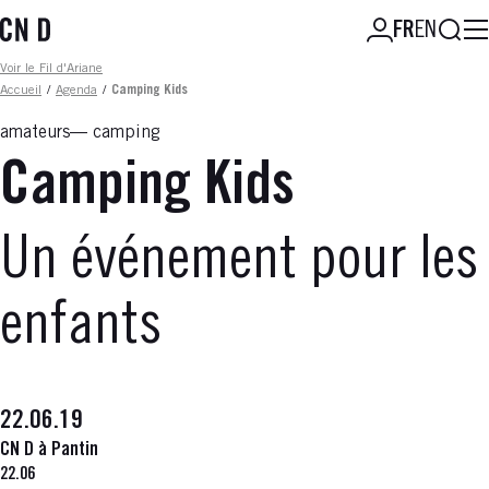
Aller
Reche
FR
EN
au
contenu
Fil d'ariane
Voir le Fil d'Ariane
principal
Accueil
/
Agenda
/
Camping Kids
amateurs
camping
Camping Kids
Un événement pour les
enfants
22.06.19
CN D à Pantin
22.06