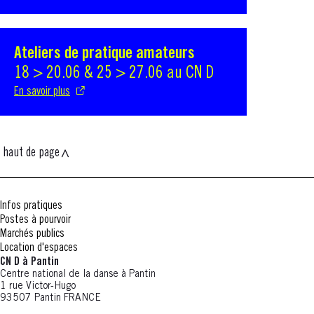
Ateliers de pratique amateurs
S'ouvre dans une nouvelle fenêtre
18 > 20.06 & 25 > 27.06 au CN D
En savoir plus
haut de page
Infos pratiques
Postes à pourvoir
Marchés publics
Location d'espaces
CN D à Pantin
Centre national de la danse à Pantin
1 rue Victor-Hugo
93507 Pantin FRANCE