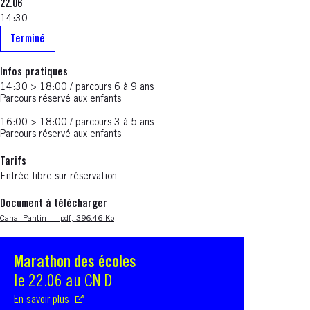
22.06
14:30
Terminé
Infos pratiques
14:30 > 18:00 / parcours 6 à 9 ans
Parcours réservé aux enfants
16:00 > 18:00 / parcours 3 à 5 ans
Parcours réservé aux enfants
Tarifs
Entrée libre sur réservation
Document à télécharger
Nouvelle fenêtre
Canal Pantin — pdf, 396.46 Ko
Marathon des écoles
S'ouvre dans une nouvelle fenêtre
le 22.06 au CN D
En savoir plus