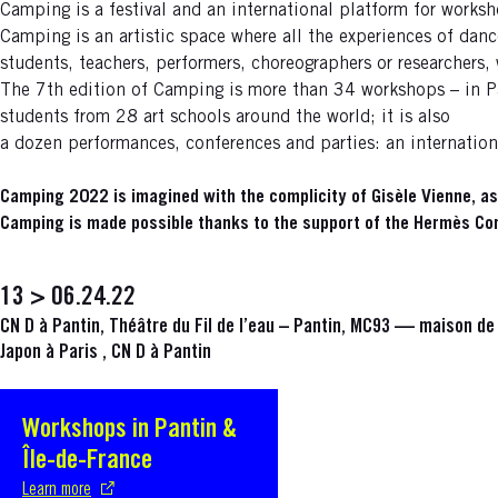
Camping is a festival and an international platform for works
Camping is an artistic space where all the experiences of dance
students, teachers, performers, choreographers or researchers
The 7th edition of Camping is more than 34 workshops – in Pa
students from 28 art schools around the world; it is also
a dozen performances, conferences and parties: an internatio
Camping 2022 is imagined with the complicity of Gisèle Vienne, ass
Camping is made possible thanks to the support of the Hermès Co
13 > 06.24.22
CN D à Pantin, Théâtre du Fil de l’eau – Pantin, MC93 — maison de 
Japon à Paris , CN D à Pantin
Workshops in Pantin &
S'ouvre dans une nouvelle fenêtre
Île-de-France
Learn more