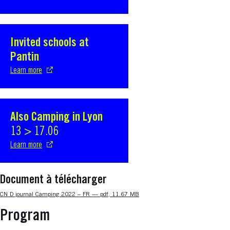
Invited schools at
S'ouvre dans une nouvelle fenêtre
Pantin
Learn more
Also Camping in Lyon
S'ouvre dans une nouvelle fenêtre
13 > 17.06
Learn more
Document à télécharger
Nouvelle fenêtre
CN D journal Camping 2022 – FR — pdf, 11.67 MB
Program