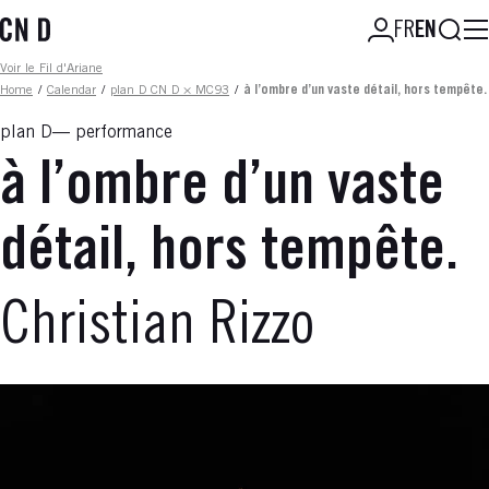
Skip
Searc
FR
EN
to
main
Fil d'ariane
Voir le Fil d'Ariane
content
Home
/
Calendar
/
plan D CN D × MC93
/
à l’ombre d’un vaste détail, hors tempête.
plan D
performance
à l’ombre d’un vaste
détail, hors tempête.
Christian Rizzo