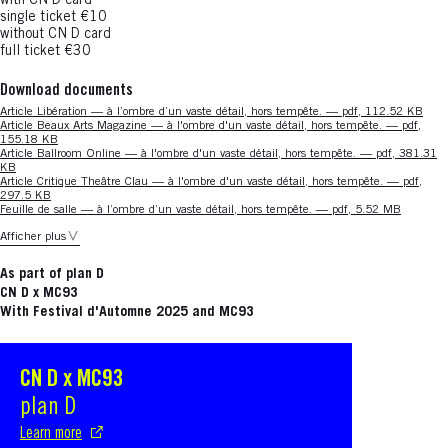
with CN D card
single ticket €10
without CN D card
full ticket €30
Download documents
Nouvelle fenêtre
Article Libération — à l’ombre d’un vaste détail, hors tempête. — pdf, 112.52 KB
Nouvelle fenêtre
Article Beaux Arts Magazine — à l'ombre d'un vaste détail, hors tempête. — pdf,
155.18 KB
Nouvelle fenêtre
Article Ballroom Online — à l'ombre d'un vaste détail, hors tempête. — pdf, 381.31
KB
Nouvelle fenêtre
Article Critique Theâtre Clau — à l'ombre d'un vaste détail, hors tempête. — pdf,
297.5 KB
Nouvelle fenêtre
Feuille de salle — à l’ombre d’un vaste détail, hors tempête. — pdf, 5.52 MB
Afficher plus
As part of plan D
CN D x MC93
With Festival d'Automne 2025 and MC93
CN D x MC93
S'ouvre dans une nouvelle fenêtre
plan D
Learn more