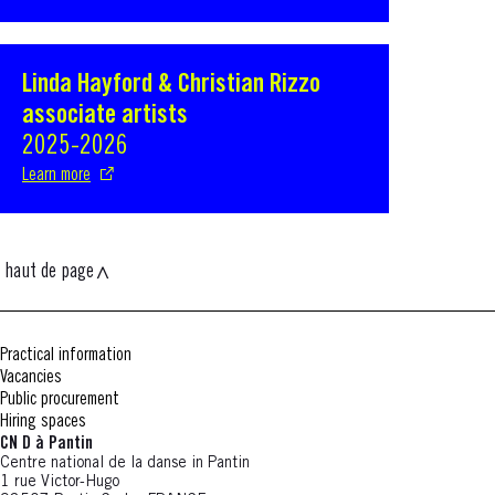
Linda Hayford & Christian Rizzo
S'ouvre dans une nouvelle fenêtre
associate artists
2025-2026
Learn more
haut de page
Practical information
Vacancies
Public procurement
Hiring spaces
CN D à Pantin
Centre national de la danse in Pantin
1 rue Victor-Hugo