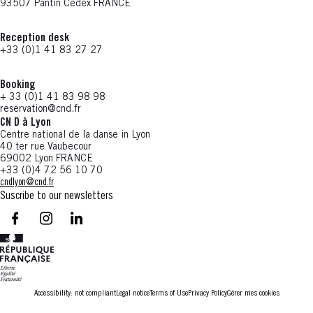
93507 Pantin Cedex FRANCE
Reception desk
+33 (0)1 41 83 27 27
Booking
+ 33 (0)1 41 83 98 98
reservation@cnd.fr
CN D à Lyon
Centre national de la danse in Lyon
40 ter rue Vaubecour
69002 Lyon FRANCE
+33 (0)4 72 56 10 70
cndlyon@cnd.fr
Suscribe to our newsletters
facebook - CN D - Nouvelle fenêtre
instagram - CN D - Nouvelle fenêtre
LinkedIn - CN D - Nouvelle fenêtre
Accessibility: not compliant
Legal notice
Terms of Use
Privacy Policy
Gérer mes cookies