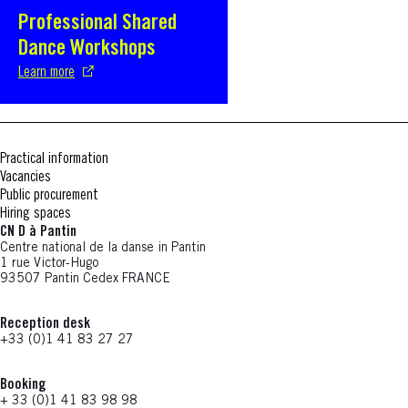
Professional Shared
S'ouvre dans une nouvelle fenêtre
Dance Workshops
Learn more
Practical information
Vacancies
Public procurement
Hiring spaces
CN D à Pantin
Centre national de la danse in Pantin
1 rue Victor-Hugo
93507 Pantin Cedex FRANCE
Reception desk
+33 (0)1 41 83 27 27
Booking
+ 33 (0)1 41 83 98 98