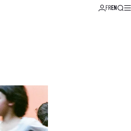
Searc
FR
EN