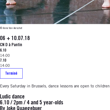
© Anne Van Aerschot
06 + 10.07.18
CN D à Pantin
6.10
14:00
7.10
14:00
Terminé
Every Saturday in Brussels, dance lessons are open to childre
Ludic dance
6.10 / 2pm / 4 and 5 year-olds
By Joke Quaegebuer