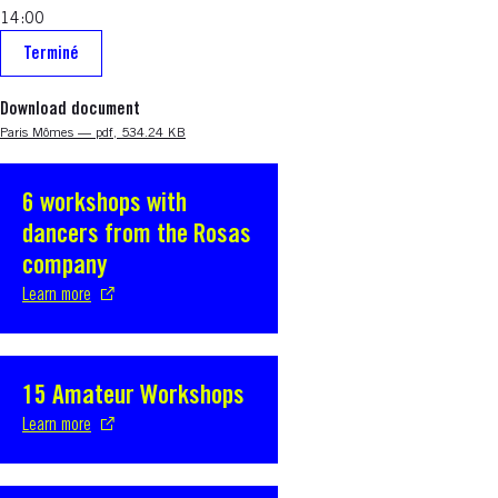
14:00
Terminé
Download document
Nouvelle fenêtre
Paris Mômes — pdf, 534.24 KB
6 workshops with
S'ouvre dans une nouvelle fenêtre
dancers from the Rosas
company
Learn more
15 Amateur Workshops
S'ouvre dans une nouvelle fenêtre
Learn more