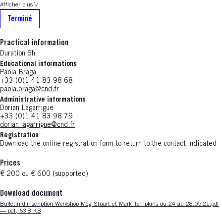
Afficher plus
Terminé
Practical information
Duration 6h
Educational informations
Paola Braga
+33 (0)1 41 83 98 68
paola.braga@cnd.fr
Administrative informations
Dorian Lagarrigue
+33 (0)1 41 83 98 79
dorian.lagarrigue@cnd.fr
Registration
Download the online registration form to return to the contact indicated
Prices
€ 200 ou € 600 (supported)
Download document
Nouvelle fenêtre
Bulletin d'inscription Workshop Meg Stuart et Mark Tompkins du 24 au 28.05.21.pdf
— pdf, 63.8 KB