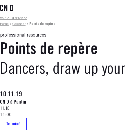
Skip
to
main
Fil d'ariane
Voir le Fil d'Ariane
content
Home
/
Calendar
/
Points de repère
professional resources
Points de repère
Dancers, draw up your
10.11.19
CN D à Pantin
11.10
11:00
Terminé