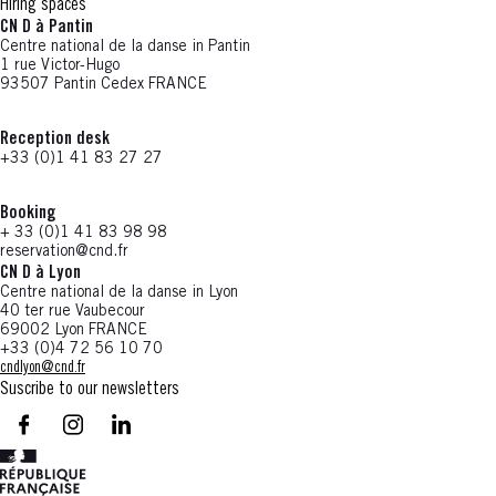
Hiring spaces
CN D à Pantin
Centre national de la danse in Pantin
1 rue Victor-Hugo
93507 Pantin Cedex FRANCE
Reception desk
+33 (0)1 41 83 27 27
Booking
+ 33 (0)1 41 83 98 98
reservation@cnd.fr
CN D à Lyon
Centre national de la danse in Lyon
40 ter rue Vaubecour
69002 Lyon FRANCE
+33 (0)4 72 56 10 70
cndlyon@cnd.fr
Suscribe to our newsletters
facebook - CN D - Nouvelle fenêtre
instagram - CN D - Nouvelle fenêtre
LinkedIn - CN D - Nouvelle fenêtre