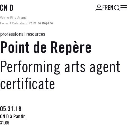
Skip
Searc
FR
EN
to
main
Fil d'ariane
Voir le Fil d'Ariane
content
Home
/
Calendar
/
Point de Repère
professional resources
Point de Repère
Performing arts agent
certificate
05.31.18
CN D à Pantin
31.05