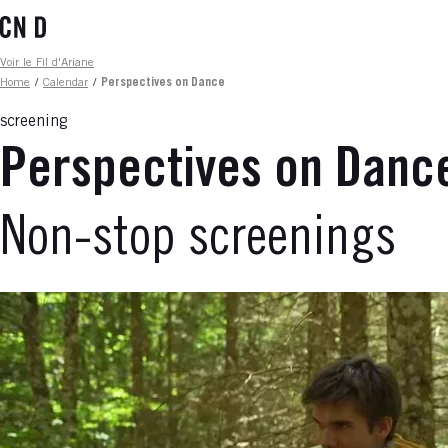
Skip
to
main
Fil d'ariane
Voir le Fil d'Ariane
content
Home
/
Calendar
/
Perspectives on Dance
screening
Perspectives on Danc
Non-stop screenings