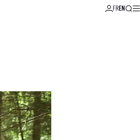
Searc
FR
EN