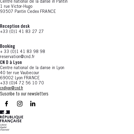
Centre national de la danse in Pantin
1 rue Victor-Hugo
93507 Pantin Cedex FRANCE
Reception desk
+33 (0)1 41 83 27 27
Booking
+ 33 (0)1 41 83 98 98
reservation@cnd.fr
CN D à Lyon
Centre national de la danse in Lyon
40 ter rue Vaubecour
69002 Lyon FRANCE
+33 (0)4 72 56 10 70
cndlyon@cnd.fr
Suscribe to our newsletters
facebook - CN D - Nouvelle fenêtre
instagram - CN D - Nouvelle fenêtre
LinkedIn - CN D - Nouvelle fenêtre