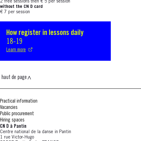
2 free sessions then € 5 per session
without the CN D card
€ 7 per session
How register in lessons daily
S'ouvre dans une nouvelle fenêtre
18-19
Learn more
haut de page
Practical information
Vacancies
Public procurement
Hiring spaces
CN D à Pantin
Centre national de la danse in Pantin
1 rue Victor-Hugo