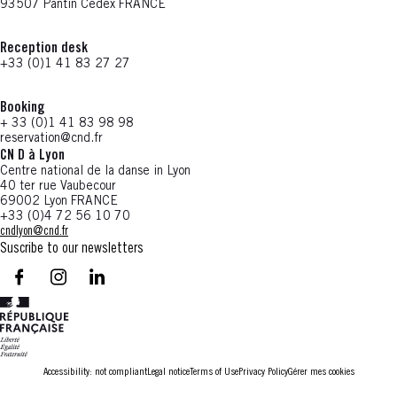
93507 Pantin Cedex FRANCE
Reception desk
+33 (0)1 41 83 27 27
Booking
+ 33 (0)1 41 83 98 98
reservation@cnd.fr
CN D à Lyon
Centre national de la danse in Lyon
40 ter rue Vaubecour
69002 Lyon FRANCE
+33 (0)4 72 56 10 70
cndlyon@cnd.fr
Suscribe to our newsletters
facebook - CN D - Nouvelle fenêtre
instagram - CN D - Nouvelle fenêtre
LinkedIn - CN D - Nouvelle fenêtre
Accessibility: not compliant
Legal notice
Terms of Use
Privacy Policy
Gérer mes cookies