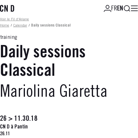
Skip
Searc
FR
EN
to
main
Fil d'ariane
Voir le Fil d'Ariane
content
Home
/
Calendar
/
Daily sessions Classical
training
Daily sessions
Classical
Mariolina Giaretta
26 > 11.30.18
CN D à Pantin
26.11