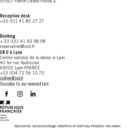
93507 Pantin Cedex FRANCE
Reception desk
+33 (0)1 41 83 27 27
Booking
+ 33 (0)1 41 83 98 98
reservation@cnd.fr
CN D à Lyon
Centre national de la danse in Lyon
40 ter rue Vaubecour
69002 Lyon FRANCE
+33 (0)4 72 56 10 70
cndlyon@cnd.fr
Suscribe to our newsletters
facebook - CN D - Nouvelle fenêtre
instagram - CN D - Nouvelle fenêtre
LinkedIn - CN D - Nouvelle fenêtre
Accessibility: not compliant
Legal notice
Terms of Use
Privacy Policy
Gérer mes cookies