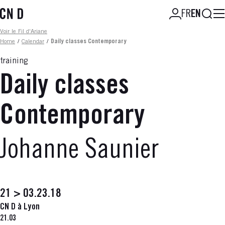
Skip
Searc
FR
EN
to
main
Fil d'ariane
Voir le Fil d'Ariane
content
Home
/
Calendar
/
Daily classes Contemporary
training
Daily classes
Contemporary
Johanne Saunier
21 > 03.23.18
CN D à Lyon
21.03