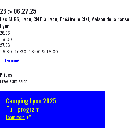
26 > 06.27.25
Les SUBS, Lyon, CN D à Lyon, Théâtre le Ciel, Maison de la danse
Lyon
26.06
18:00
27.06
16:30, 16:30, 18:00 & 18:00
Terminé
Prices
Free admission
Camping Lyon 2025
S'ouvre dans une nouvelle fenêtre
Full program
Learn more