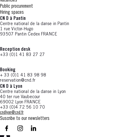
Vacancies
Public procurement
Hiring spaces
CN D à Pantin
Centre national de la danse in Pantin
1 rue Victor-Hugo
93507 Pantin Cedex FRANCE
Reception desk
+33 (0)1 41 83 27 27
Booking
+ 33 (0)1 41 83 98 98
reservation@cnd.fr
CN D à Lyon
Centre national de la danse in Lyon
40 ter rue Vaubecour
69002 Lyon FRANCE
+33 (0)4 72 56 10 70
cndlyon@cnd.fr
Suscribe to our newsletters
facebook - CN D - Nouvelle fenêtre
instagram - CN D - Nouvelle fenêtre
LinkedIn - CN D - Nouvelle fenêtre