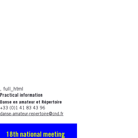
, full_html
Practical information
Danse en amateur et Répertoire
+33 (0)1 41 83 43 96
danse-amateur-repertoire@cnd.fr
18th national meeting
S'ouvre dans une nouvelle fenêtre