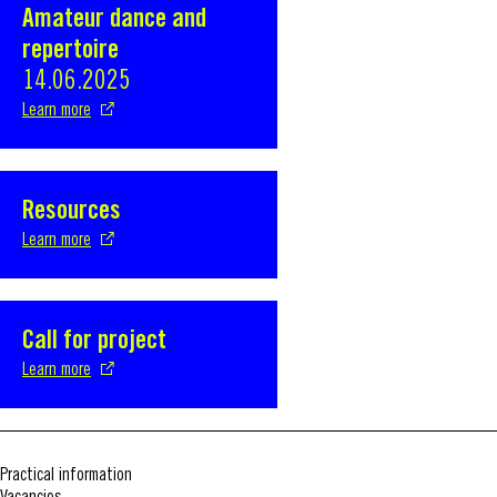
Amateur dance and
repertoire
14.06.2025
Learn more
Resources
S'ouvre dans une nouvelle fenêtre
Learn more
Call for project
S'ouvre dans une nouvelle fenêtre
Learn more
Practical information