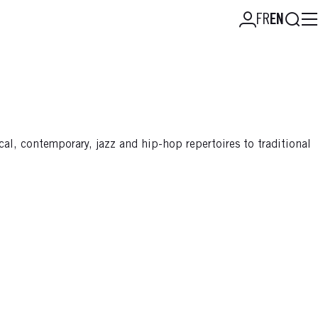
Searc
FR
EN
l, contemporary, jazz and hip-hop repertoires to traditional