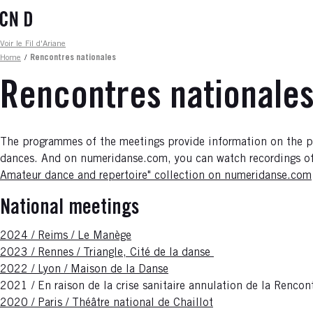
Skip
to
main
Fil d'ariane
Voir le Fil d'Ariane
content
Home
/
Rencontres nationales
Rencontres nationale
The programmes of the meetings provide information on the pie
dances. And on numeridanse.com, you can watch recordings of
Amateur dance and repertoire" collection on numeridanse.com
National meetings
2024 / Reims / Le Manège
2023 / Rennes / Triangle, Cité de la danse
2022 / Lyon / Maison de la Danse
2021 / En raison de la crise sanitaire annulation de la Rencon
2020 / Paris / Théâtre national de Chaillot