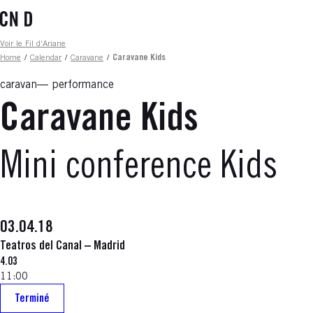
Skip
to
main
Fil d'ariane
Voir le Fil d'Ariane
content
Home
/
Calendar
/
Caravane
/
Caravane Kids
caravan
performance
Caravane Kids
Mini conference Kids
03.04.18
Teatros del Canal – Madrid
4.03
11:00
Terminé