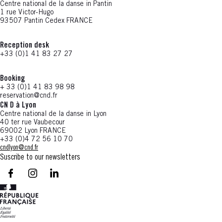
Centre national de la danse in Pantin
1 rue Victor-Hugo
93507 Pantin Cedex FRANCE
Reception desk
+33 (0)1 41 83 27 27
Booking
+ 33 (0)1 41 83 98 98
reservation@cnd.fr
CN D à Lyon
Centre national de la danse in Lyon
40 ter rue Vaubecour
69002 Lyon FRANCE
+33 (0)4 72 56 10 70
cndlyon@cnd.fr
Suscribe to our newsletters
facebook - CN D - Nouvelle fenêtre
instagram - CN D - Nouvelle fenêtre
LinkedIn - CN D - Nouvelle fenêtre